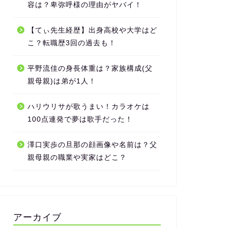
容は？卑弥呼様の理由がヤバイ！
【てぃ先生経歴】出身高校や大学はど
こ？転職歴3回の過去も！
平野流佳の身長体重は？家族構成(父
親母親)は弟が1人！
ハリウリサが歌うまい！カラオケは
100点連発で夢は歌手だった！
澤口実歩の旦那の顔画像や名前は？父
親母親の職業や実家はどこ？
アーカイブ