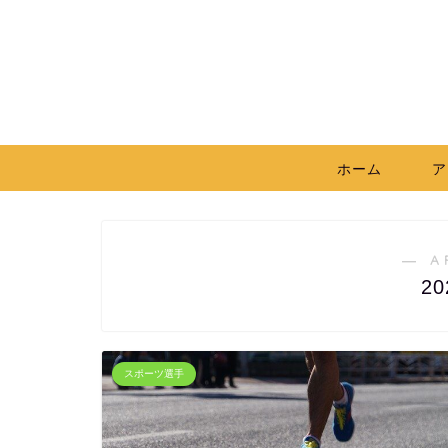
ホーム
ア
― A
2
スポーツ選手