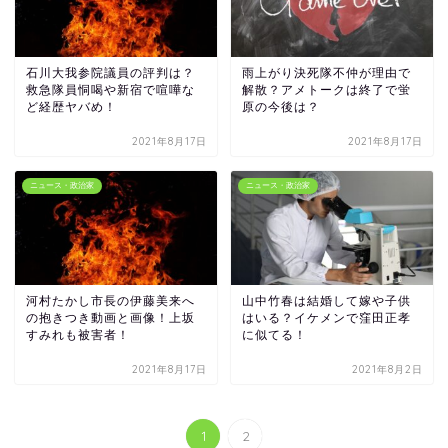
石川大我参院議員の評判は？
雨上がり決死隊不仲が理由で
救急隊員恫喝や新宿で喧嘩な
解散？アメトークは終了で蛍
ど経歴ヤバめ！
原の今後は？
2021年8月17日
2021年8月17日
ニュース・政治家
ニュース・政治家
河村たかし市長の伊藤美来へ
山中竹春は結婚して嫁や子供
の抱きつき動画と画像！上坂
はいる？イケメンで窪田正孝
すみれも被害者！
に似てる！
2021年8月17日
2021年8月2日
1
2