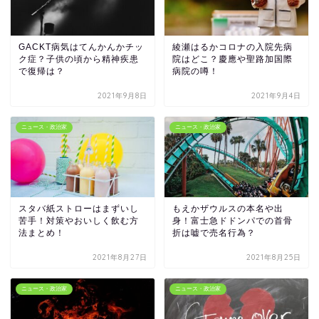
GACKT病気はてんかんかチッ
綾瀬はるかコロナの入院先病
ク症？子供の頃から精神疾患
院はどこ？慶應や聖路加国際
で復帰は？
病院の噂！
2021年9月8日
2021年9月4日
ニュース・政治家
ニュース・政治家
スタバ紙ストローはまずいし
もえかザウルスの本名や出
苦手！対策やおいしく飲む方
身！富士急ドドンパでの首骨
法まとめ！
折は嘘で売名行為？
2021年8月27日
2021年8月25日
ニュース・政治家
ニュース・政治家