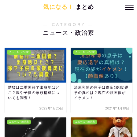
気になる！
まとめ
― CATEGORY ―
ニュース・政治家
ニュース・政治家
ニュース・政治家
階猛は二重国籍で出身地はど
清原和博の息子は慶応(慶應)退
こ？嫁や子供の家族構成につ
学の真相は？現在の顔画像が
いても調査！
イケメン！
2022年1月25日
2021年11月19日
ニュース・政治家
ニュース・政治家