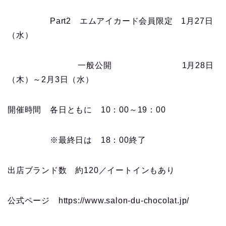
Part2
エムアイカード会員限定
1
月
27
日
（水）
一般公開
1
月
28
日
（木）～
2
月
3
日（水）
開催時間 各日ともに
10
：
00
～
19
：
00
※最終日は
18
：
00
終了
出店ブランド数 約
120
／イートインもあり
公式ページ https://www.salon-du-chocolat.jp/