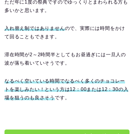
ただ
年に
1
度の祭典ですのでゆっくりとまわられる方も
多いかと思います。
入れ替え制ではありません
ので、実際には時間をかけ
て回ることもできます。
滞在時間が
2
～
2
時間半としてもお昼過ぎには一旦人の
波が落ち着いていそうです。
なるべく空いている時間でなるべく多くのチョコレー
トを楽しみたい！という方は
12
：
00
または
12
：
30
の入
場を狙うのも良さそう
です。