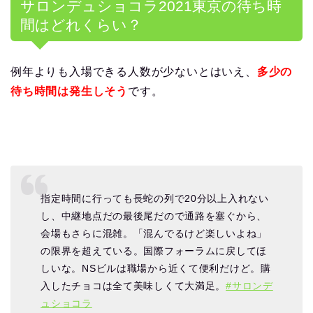
サロンデュショコラ
2021
東京の待ち時
間はどれくらい？
例年よりも入場できる人数が少ないとはいえ、
多少の
待ち時間は発生しそう
です。
指定時間に行っても長蛇の列で20分以上入れない
し、中継地点だの最後尾だので通路を塞ぐから、
会場もさらに混雑。「混んでるけど楽しいよね」
の限界を超えている。国際フォーラムに戻してほ
しいな。NSビルは職場から近くて便利だけど。購
入したチョコは全て美味しくて大満足。
#サロンデ
ュショコラ