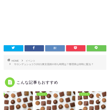
HOME
イベント
サロンデュショコラ2021東京混雑や待ち時間は？整理券は何時に配る？
こんな記事もおすすめ
ント
イベント
イベント