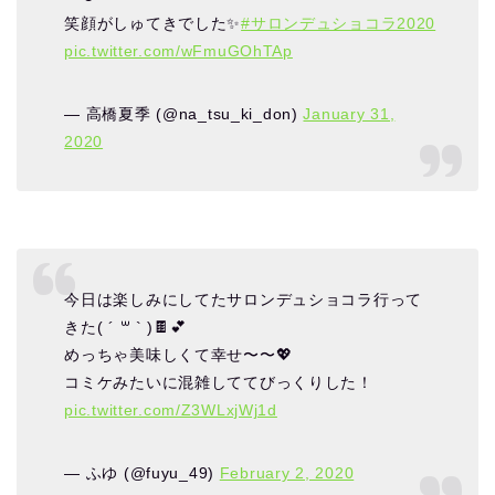
笑顔がしゅてきでした✨
#サロンデュショコラ2020
pic.twitter.com/wFmuGOhTAp
— 高橋夏季 (@na_tsu_ki_don)
January 31,
2020
今日は楽しみにしてたサロンデュショコラ行って
きた( ´ ꒳ ` )🍫💕
めっちゃ美味しくて幸せ〜〜💖
コミケみたいに混雑しててびっくりした！
pic.twitter.com/Z3WLxjWj1d
— ふゆ (@fuyu_49)
February 2, 2020