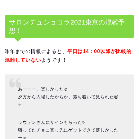
サロンデュショコラ
2021
東京の混雑予
想！
昨年までの情報によると、
平日は
14
：
00
以降が比較的
混雑していない
ようです！
あーーー、楽しかった☺️
夕方から入場したからか、落ち着いて見られた😍
✨
ラウデンさんにサインもらった✨
狙ってたチョコ真っ先にゲットできて嬉しかった
ー☺️