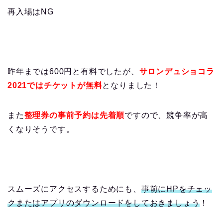
再入場は
NG
昨年までは
600
円と有料でしたが、
サロンデュショコラ
2021
ではチケットが無料
となりました！
また
整理券の事前予約は先着順
ですので、競争率が高
くなりそうです。
スムーズにアクセスするためにも、
事前に
HP
をチェッ
クまたはアプリのダウンロードをしておきましょう
！