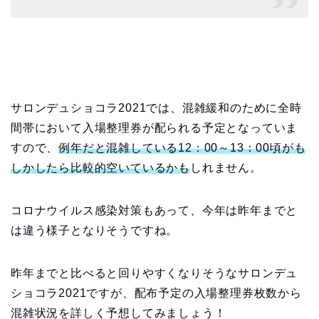
サロンデュショコラ
2021
では、混雑緩和のために全時
間帯において入場整理券が配られる予定となっていま
すので、
例年だと混雑している
12
：
00
～
13
：
00
頃がも
しかしたら比較的空いているかも
しれません。
コロナウイルス感染対策もあって、今年は昨年までと
は違う様子となりそうですね。
昨年までと比べると回りやすくなりそうなサロンデュ
ショコラ
2021
ですが、配布予定の入場整理券枚数から
混雑状況を詳しく予想してみましょう！