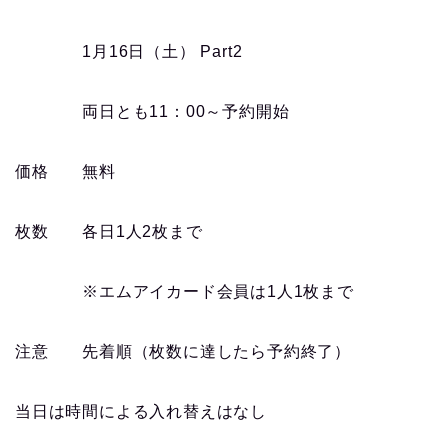
1
月
16
日（土）
Part2
両日とも
11
：
00
～予約開始
価格 無料
枚数 各日
1
人
2
枚まで
※エムアイカード会員は
1
人
1
枚まで
注意 先着順（枚数に達したら予約終了）
当日は時間による入れ替えはなし