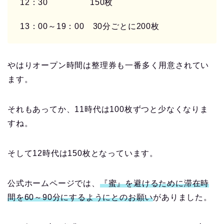
12
：
30
150
枚
13
：
00
～
19
：
00
30
分ごとに
200
枚
やはりオープン時間は整理券も一番多く用意されてい
ます。
それもあってか、
11
時代は
100
枚ずつと少なくなりま
すね。
そして
12
時代は
150
枚となっています。
公式ホームページでは、
『蜜』を避けるために滞在時
間を
60
～
90
分にするようにとのお願い
がありました。