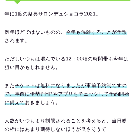
年に
1
度の祭典サロンデュショコラ
2021
。
例年ほどではないものの、
今年も混雑することが予想
されます。
ただしいつもは混んでいる
12
：
00
頃の時間帯も今年は
狙い目かもしれません。
また
チケットは無料になりましたが事前予約制ですの
で、事前に伊勢丹
HP
やアプリをチェックして予約開始
に備えて
おきましょう。
人数がいつもより制限されることを考えると、当日券
の枠にはあまり期待しないほうが良さそうで