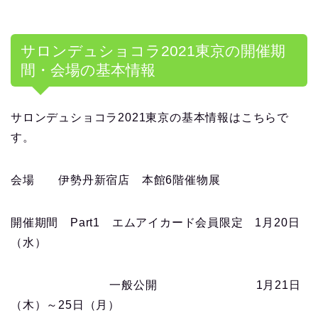
サロンデュショコラ
2021
東京の開催期
間・会場の基本情報
サロンデュショコラ
2021
東京の基本情報はこちらで
す。
会場 伊勢丹新宿店 本館
6
階催物展
開催期間
Part1
エムアイカード会員限定
1
月
20
日
（水）
一般公開
1
月
21
日
（木）～
25
日（月）